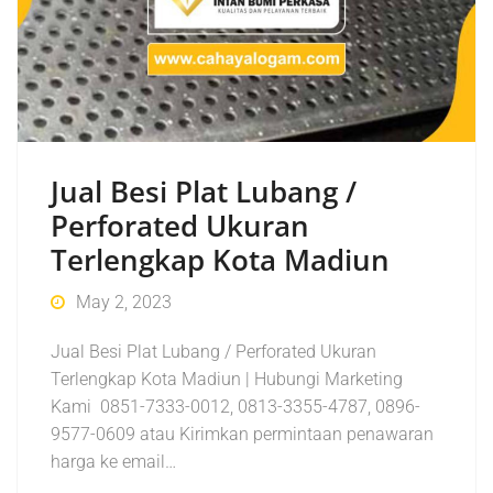
Jual Besi Plat Lubang /
Perforated Ukuran
Terlengkap Kota Madiun
May 2, 2023
Jual Besi Plat Lubang / Perforated Ukuran
Terlengkap Kota Madiun | Hubungi Marketing
Kami 0851-7333-0012, 0813-3355-4787, 0896-
9577-0609 atau Kirimkan permintaan penawaran
harga ke email…