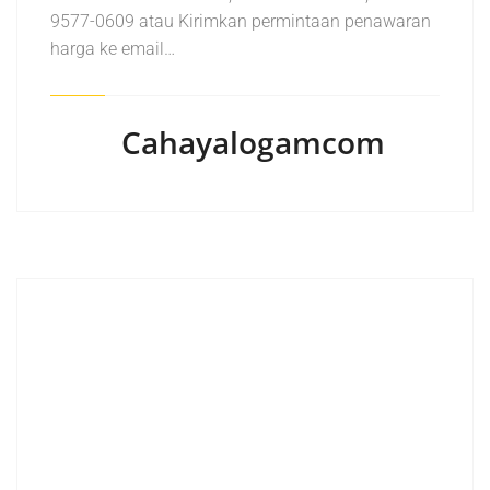
9577-0609 atau Kirimkan permintaan penawaran
harga ke email…
Cahayalogamcom