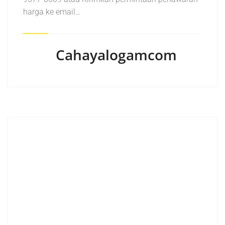
harga ke email…
Cahayalogamcom