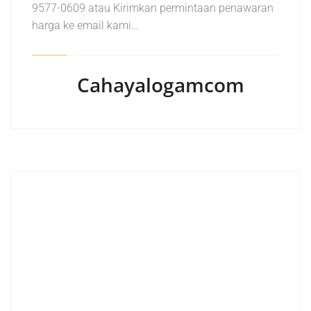
9577-0609 atau Kirimkan permintaan penawaran
harga ke email kami…
Cahayalogamcom