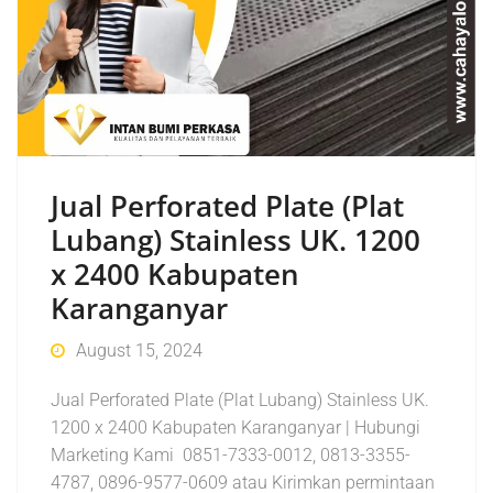
Jual Perforated Plate (Plat
Lubang) Stainless UK. 1200
x 2400 Kabupaten
Karanganyar
August 15, 2024
Jual Perforated Plate (Plat Lubang) Stainless UK.
1200 x 2400 Kabupaten Karanganyar | Hubungi
Marketing Kami 0851-7333-0012, 0813-3355-
4787, 0896-9577-0609 atau Kirimkan permintaan