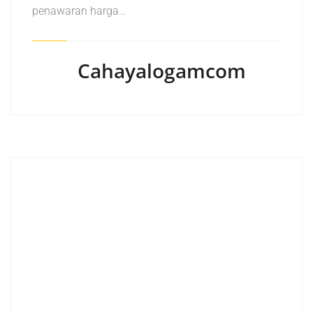
penawaran harga…
Cahayalogamcom