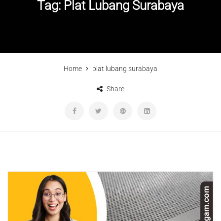
Tag:
Plat Lubang Surabaya
Home
plat lubang surabaya
Share