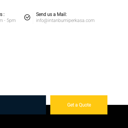
s :
Send us a Mail:
am - 5pm
info@intanbumiperkasa.com
Get a Quote