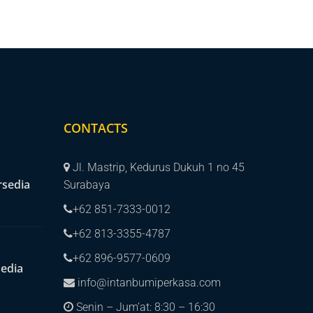
CONTACTS
Jl. Mastrip, Kedurus Dukuh 1 no 45
rsedia
Surabaya
+62 851-7333-0012
+62 813-3355-4787
+62 896-9577-0609
sedia
info@intanbumiperkasa.com
Senin – Jum’at: 8:30 – 16:30