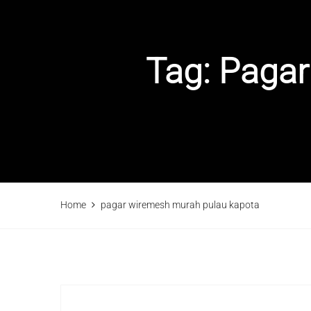
Tag:
Pagar
Home
pagar wiremesh murah pulau kapota