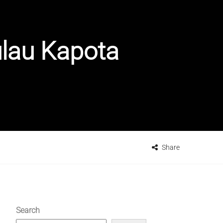
lau Kapota
Share
Search