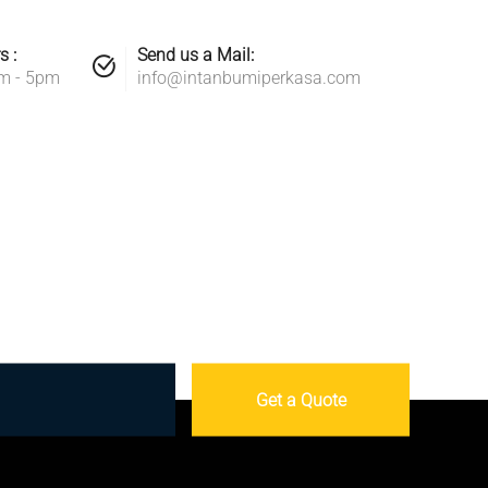
s :
Send us a Mail:
am - 5pm
info@intanbumiperkasa.com
Get a Quote