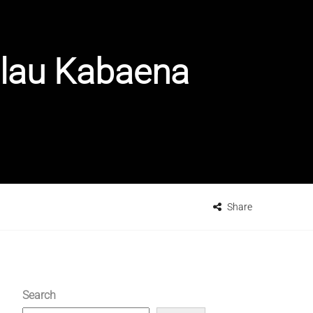
lau Kabaena
Share
Search