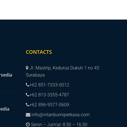
CONTACTS
Jl. Mastrip, Kedurus Dukuh 1 no 45
rsedia
Surabaya
+62 851-7333-0012
+62 813-3355-4787
+62 896-9577-0609
sedia
info@intanbumiperkasa.com
Senin – Jum’at: 8:30 – 16:30