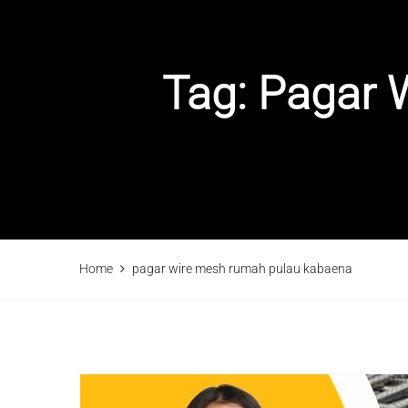
Tag:
Pagar 
Home
pagar wire mesh rumah pulau kabaena