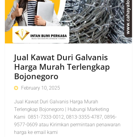
Jual Kawat Duri Galvanis
Harga Murah Terlengkap
Bojonegoro
February 10, 2025
Jual Kawat Duri Galvanis Harga Murah
Terlengkap Bojonegoro | Hubungi Marketing
Kami 0851-7333-0012, 0813-3355-4787, 0896-
9577-0609 atau Kirimkan permintaan penawaran
harga ke email kami