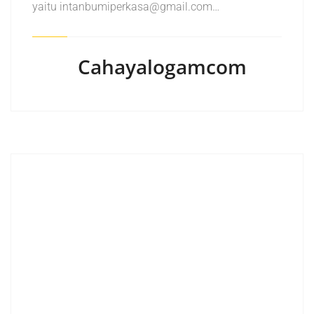
yaitu intanbumiperkasa@gmail.com…
Cahayalogamcom