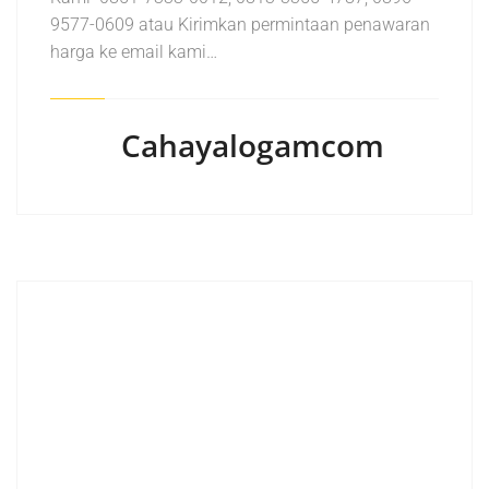
9577-0609 atau Kirimkan permintaan penawaran
harga ke email kami…
Cahayalogamcom