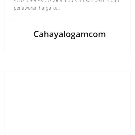
4787, 0896-9577-0609 atau Kirimkan permintaan
penawaran harga ke…
Cahayalogamcom